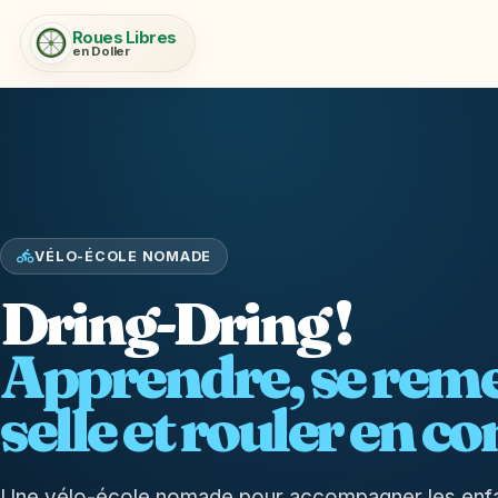
Roues Libres
en Doller
VÉLO-ÉCOLE NOMADE
Dring-Dring !
Apprendre, se reme
selle et rouler en c
Une vélo-école nomade pour accompagner les enfant