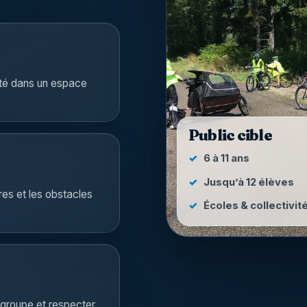
lité dans un espace
Public cible
6 à 11 ans
Jusqu’à 12 élèves
res et les obstacles
Écoles & collectivit
n groupe et respecter