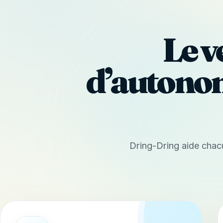
Le v
d’autonomi
Dring-Dring aide chacu