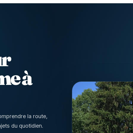
ur
me à
omprendre la route,
jets du quotidien.