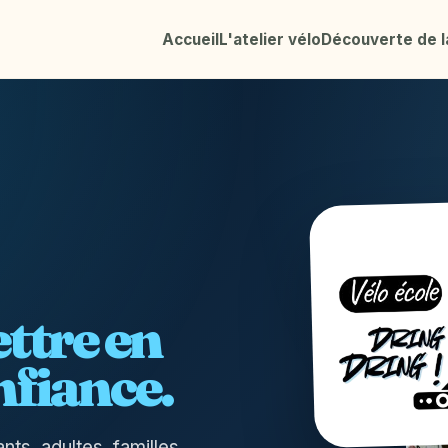
Accueil
L'atelier vélo
Découverte de l
ttre en
onfiance.
s, adultes, familles,